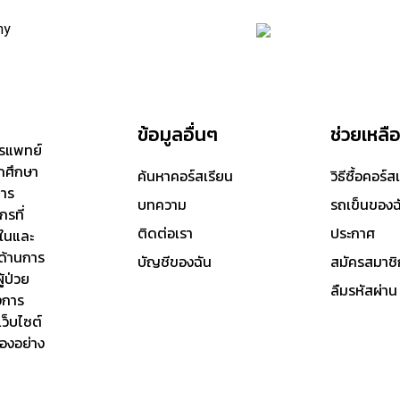
my
ข้อมูลอื่นๆ
ช่วยเหลื
ารแพทย์
ักศึกษา
ค้นหาคอร์สเรียน
วิธีซื้อคอร์ส
การ
บทความ
รถเข็นของฉ
รที่
ติดต่อเรา
ประกาศ
ในและ
ด้านการ
บัญชีของฉัน
สมัครสมาชิ
้ป่วย
ลืมรหัสผ่าน
งการ
เว็บไซต์
เองอย่าง