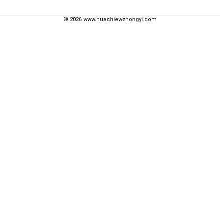
©
2026
www.huachiewzhongyi.com