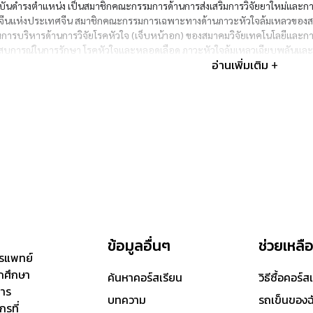
ุบันดำรงตำแหน่ง เป็นสมาชิกคณะกรรมการด้านการส่งเสริมการวิจัยยาใหม่และ
จีนแห่งประเทศจีน สมาชิกคณะกรรมการเฉพาะทางด้านภาวะหัวใจล้มเหลวของ
การบริหารด้านการวิจัยโรคหัวใจ (เจ็บหน้าอก) ของสมาคมวิจัยเทคโนโลยีและก
บการณ์ในการรักษา โรคหัวใจและหลอดเลือด ภาวะหัวใจล้มเหลวเฉียบพลันและเรื้
ลหิตสูงในปอด เส้นเลือดอุดตันในปอด และโรคหัวใจและหลอดเลือดอื่นๆ
อ่านเพิ่มเติม +
ข้อมูลอื่นๆ
ช่วยเหลื
ารแพทย์
ักศึกษา
ค้นหาคอร์สเรียน
วิธีซื้อคอร์ส
การ
บทความ
รถเข็นของฉ
รที่