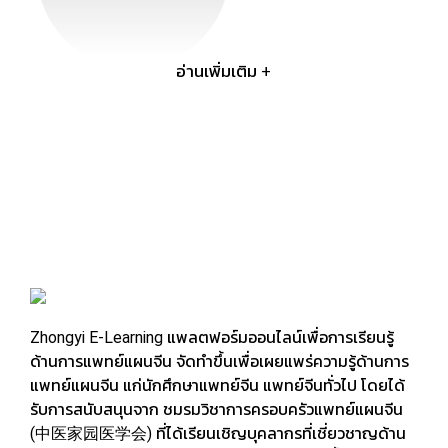
อ่านเพิ่มเติม +
การศึกษา
การศึกษา
วุฒิบัตรแพทย์เฉพาะทางการนวดทุยหนา และฝังเข็มมณฑลส่าน
ซี สาธารณรัฐประชาชนจีน
ปริญญาตรี สาขาการแพทย์แผนจีน มหาวิทยาลัยหัวเฉียว
เฉลิมพระเกียรติ
进修于陕西中医学院附属医院针灸推拿科。
毕业于华侨崇圣大学医学院本科。
Zhongyi E-Learning แพลตฟอร์มออนไลน์เพื่อการเรียนรู้
Training Affiliated Hospital of Shanxi College of Tuina and
ด้านการแพทย์แผนจีน จัดทำขึ้นเพื่อเผยแพร่ความรู้ด้านการ
Acupuncture, China.
แพทย์แผนจีน แก่นักศึกษาแพทย์จีน แพทย์จีนทั่วไป โดยได้
รับการสนับสนุนจาก ชมรมวิชาการครอบครัวแพทย์แผนจีน
Bachelor of Traditional Chinese Medicine, Huachiew
(中医家园医学会) ที่ได้เรียนเชิญบุคลากรที่เชี่ยวชาญด้าน
chalermprakiet University.