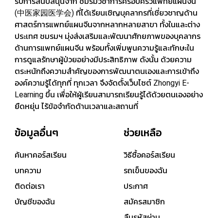
รับการสนับสนุนจาก ชมรมวิชาการครอบครัวแพทย์แผนจีน
Master's Degree of Chinese Medicine, Integrated Chinese
(中医家园医学会) ที่ได้เรียนเชิญบุคลากรที่เชี่ยวชาญด้าน
and Western Clinical Medicine of Cardiology, Hubei
University of Traditional Chinese Medicine
ศาสตร์การแพทย์แผนจีนจากหลากหลายสาขา ทั้งในและต่าง
ประเทศ ชมรมฯ มุ่งส่งเสริมและพัฒนาศักยภาพของบุคลากร
ด้านการแพทย์แผนจีน พร้อมทั้งเพิ่มพูนความรู้และทักษะใน
การดูแลรักษาผู้ป่วยอย่างมีประสิทธิภาพ ดังนั้น ด้วยความ
ตระหนักถึงความสำคัญของการพัฒนาตนเองและการเข้าถึง
องค์ความรู้ได้ทุกที่ ทุกเวลา จึงจัดตั้งเว็บไซต์ Zhongyi E-
Learning ขึ้น เพื่อให้ผู้เรียนสามารถเรียนรู้ได้ด้วยตนเองอย่าง
ยืดหยุ่น ไร้ข้อจำกัดด้านเวลาและสถานที่
ข้อมูลอื่นๆ
ช่วยเหลือ
ค้นหาคอร์สเรียน
วิธีซื้อคอร์สเรียน
บทความ
รถเข็นของฉัน
ติดต่อเรา
ประกาศ
บัญชีของฉัน
สมัครสมาชิก
ลืมรหัสผ่าน