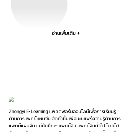
อ่านเพิ่มเติม +
การศึกษา
การศึกษา
ปริญญาตรี คณะการแพทย์แผนจีนมหาวิทยาลัยหัวเฉียว
เฉลิมพระเกียรติ (เกียรตินิยมอันดับหนึ่ง)
ปริญญาโท สาขาอายุรกรรมโรคหัวใจและหลอดเลือด มหาวิทยาลัย
เเพทย์เเผนจีนหูเป่ย สาธารณรัฐประชาชนจีน
华侨崇圣大学中医专业 学士学位
湖北中医药大学中西医结合心血管内科专业硕士学位。
Zhongyi E-Learning แพลตฟอร์มออนไลน์เพื่อการเรียนรู้
Bachelor's Degree of Chinese medicine , Huachiew
ด้านการแพทย์แผนจีน จัดทำขึ้นเพื่อเผยแพร่ความรู้ด้านการ
chalermprakeit University
แพทย์แผนจีน แก่นักศึกษาแพทย์จีน แพทย์จีนทั่วไป โดยได้