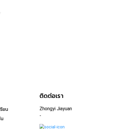
e
ege, Huachiew Chalermprakiet University
อ
ติดต่อเรา
Zhongyi Jiayuan
เรียน
-
ัน