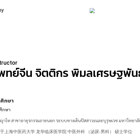
my
tructor
พทย์จีน จิตติกร
พิมลเศรษฐพันธ
ศึกษา
ศึกษา
ญาโท สาขาอายุรกรรมภายนอก ระบบทางเดินปัสสาวะและบุรุษเวช มหาวิทยาลัยก
于上海中医药大学 龙华临床医学院 中医外科 （泌尿-男科） 硕士学位