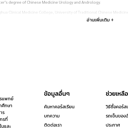
er’s degree of Chinese Medicine Urology and Andrology.
hua Clinical Medicine College, University of Traditional Chinese Medicin
อ่านเพิ่มเติม +
ญาตรี สาขาการแพทย์แผนจีน มหาวิทยาลัยหัวเฉียวเฉลิมพระเกียรติ
于泰国华侨崇圣大学 中医学院 中医专业 本科学位
elor of Traditional Chinese Medicine, Traditional Chinses Medicine Coll
ข้อมูลอื่นๆ
ช่วยเหลื
ารแพทย์
ักศึกษา
ค้นหาคอร์สเรียน
วิธีซื้อคอร์ส
การ
บทความ
รถเข็นของฉ
รที่
ติดต่อเรา
ประกาศ
ในและ