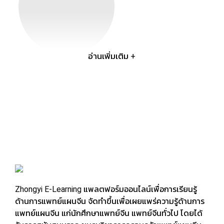
อ่านเพิ่มเติม +
การศึกษา
การศึกษา
ปริญญาโท สาขาฝังเข็มและทุยหนา
มหาวิทยาลัยการแพทย์แผนจีนเทียนจิน สาธารณรัฐประชาชนจีน
毕业于天津中医药大学针灸推拿专业硕士学位。
Master Degree of Chinese Medicine, Acupuncture
Moxibustion and Tuina.
Tianjin University of Traditional Chinese Medicine.
Zhongyi E-Learning แพลตฟอร์มออนไลน์เพื่อการเรียนรู้
ด้านการแพทย์แผนจีน จัดทำขึ้นเพื่อเผยแพร่ความรู้ด้านการ
แพทย์แผนจีน แก่นักศึกษาแพทย์จีน แพทย์จีนทั่วไป โดยได้